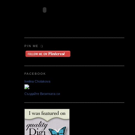
PIN ME :)
FACEBOOK
Ivelina Cholakova
Създайте Визитката си