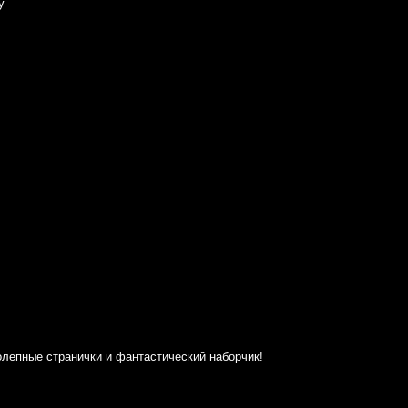
y
олепные странички и фантастический наборчик!