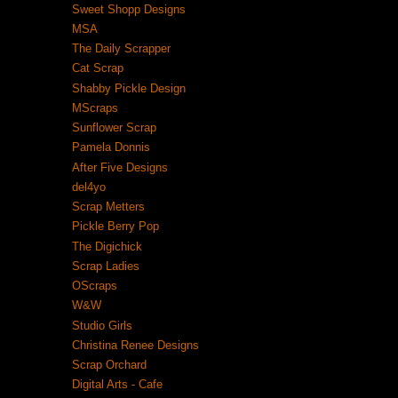
Sweet Shopp Designs
MSA
The Daily Scrapper
Cat Scrap
Shabby Pickle Design
MScraps
Sunflower Scrap
Pamela Donnis
After Five Designs
del4yo
Scrap Metters
Pickle Berry Pop
The Digichick
Scrap Ladies
OScraps
W&W
Studio Girls
Christina Renee Designs
Scrap Orchard
Digital Arts - Cafe